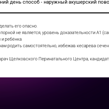
ий день способ - наружный акушерский пово
делать его опасно.
порной не является, уровень доказательности А1 (с
 и ребёнка.
м родить самостоятельно, избежав кесарева сечени
врач Щелковского Перинатального Центра, кандида