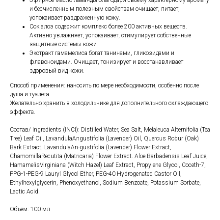
и бесчисленным полезным свойствам очищает, питает,
успокаивает раздраженную кожу.
Сок алоэ содержит комплекс более 200 активных веществ.
Активно увлажняет, успокаивает, стимулирует собственные
защитные системы кожи
Экстракт гамамелиса богат танинами, гликозидами и
флавоноидами. Очищает, тонизирует и восстанавливает
здоровый вид кожи.
Способ применения: наносить по мере необходимости, особенно после
душа и туалета.
Желательно хранить в холодильнике для дополнительного охлаждающего
эффекта.
Состав/ Ingredients (INCI): Distilled Water, Sea Salt, Melaleuca Alternifolia (Tea
Tree) Leaf Oil, LavandulaAngustifolia (Lavender) Oil, Quercus Robur (Oak)
Bark Extract, LavandulaAn-gustifolia (Lavender) Flower Extract,
ChamomillaRecutita (Matricaria) Flower Extract. Aloe Barbadensis Leaf Juice,
HamamelisVirginiana (Witch Hazel) Leaf Extract, Propylene Glycol, Coceth-7,
PPG-1-PEG-9 Lauryl Glycol Ether, PEG-40 Hydrogenated Castor Oil,
Ethylhexylglycerin, Phenoxyethanol, Sodium Benzoate, Potassium Sorbate,
Lactic Acid.
Объем: 100 мл