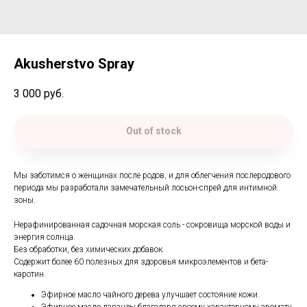
Akusherstvo Spray
3 000
руб.
Out of stock
Мы заботимся о женщинах после родов, и для облегчения послеродового
периода мы разработали замечательный лосьон-спрей для интимной
зоны.
Нерафинированная садочная морская соль - сокровища морской воды и
энергия солнца.
Без обработки, без химических добавок.
Содержит более 60 полезных для здоровья микроэлементов и бета-
каротин.
Эфирное масло чайного дерева улучшает состояние кожи.
Эфирное масло лаванды благодаря своему характерному аромату