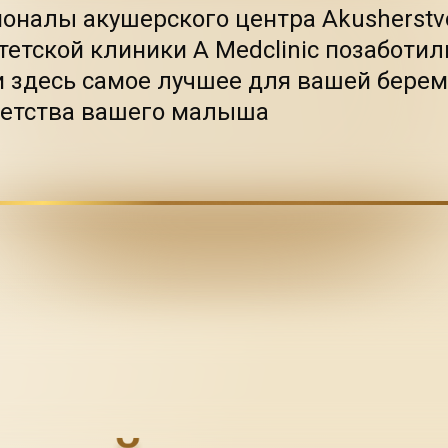
оналы акушерского центра Akusherstvo
тетской клиники A Medclinic позаботил
и здесь самое лучшее для вашей берем
детства вашего малыша