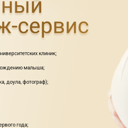
ниверситетских клиник;
 рождению малыша
;
а, доула, фотограф);
рвого года
;